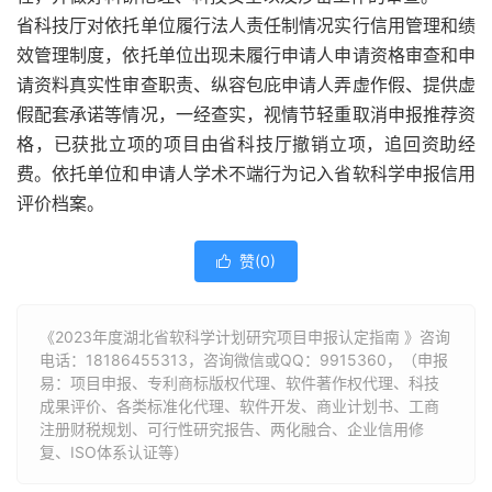
省科技厅对依托单位履行法人责任制情况实行信用管理和绩
效管理制度，依托单位出现未履行申请人申请资格审查和申
请资料真实性审查职责、纵容包庇申请人弄虚作假、提供虚
假配套承诺等情况，一经查实，视情节轻重取消申报推荐资
格，已获批立项的项目由省科技厅撤销立项，追回资助经
费。依托单位和申请人学术不端行为记入省软科学申报信用
评价档案。
赞(
0
)

《2023年度湖北省软科学计划研究项目申报认定指南 》咨询
电话：
18186455313
，咨询微信或QQ：9915360，（申报
易：项目申报、专利商标版权代理、软件著作权代理、科技
成果评价、各类标准化代理、软件开发、商业计划书、工商
注册财税规划、可行性研究报告、两化融合、企业信用修
复、ISO体系认证等）