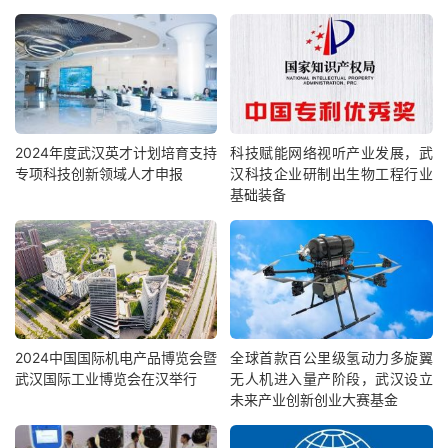
2024年度武汉英才计划培育支持
科技赋能网络视听产业发展，武
专项科技创新领域人才申报
汉科技企业研制出生物工程行业
基础装备
2024中国国际机电产品博览会暨
全球首款百公里级氢动力多旋翼
武汉国际工业博览会在汉举行
无人机进入量产阶段，武汉设立
未来产业创新创业大赛基金