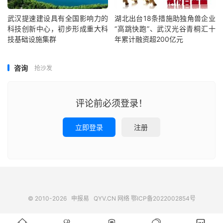
武汉提速建设具有全国影响力的
湖北出台18条措施助独角兽企业
科技创新中心，初步形成重大科
“高跳快跑”、武汉光谷青桐汇十
技基础设施集群
年累计融资超200亿元
咨询
抢沙发
评论前必须登录！
立即登录
注册
© 2010-2026
申报易
QYV.CN
网络
鄂ICP备2022002854号




