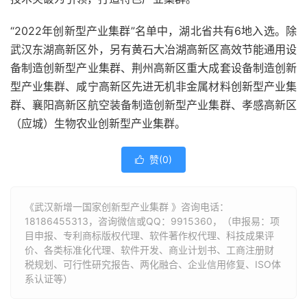
“2022年创新型产业集群”名单中，湖北省共有6地入选。除
武汉东湖高新区外，另有黄石大冶湖高新区高效节能通用设
备制造创新型产业集群、荆州高新区重大成套设备制造创新
型产业集群、咸宁高新区先进无机非金属材料创新型产业集
群、襄阳高新区航空装备制造创新型产业集群、孝感高新区
（应城）生物农业创新型产业集群。
赞(
0
)

《武汉新增一国家创新型产业集群 》咨询电话：
18186455313
，咨询微信或QQ：9915360，（申报易：项
目申报、专利商标版权代理、软件著作权代理、科技成果评
价、各类标准化代理、软件开发、商业计划书、工商注册财
税规划、可行性研究报告、两化融合、企业信用修复、ISO体
系认证等）