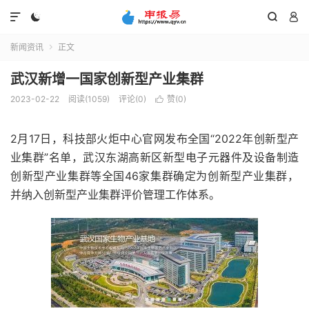




新闻资讯
正文

武汉新增一国家创新型产业集群
2023-02-22
阅读(1059)
评论(0)
赞(
0
)

2月17日，科技部火炬中心官网发布全国“2022年创新型产
业集群”名单，武汉东湖高新区新型电子元器件及设备制造
创新型产业集群等全国46家集群确定为创新型产业集群，
并纳入创新型产业集群评价管理工作体系。