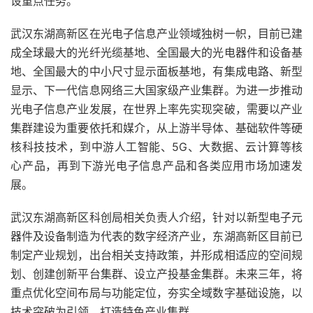
设重点任务。
武汉东湖高新区在光电子信息产业领域独树一帜，目前已建
成全球最大的光纤光缆基地、全国最大的光电器件和设备基
地、全国最大的中小尺寸显示面板基地，有集成电路、新型
显示、下一代信息网络三大国家级产业集群。为进一步推动
光电子信息产业发展，在世界上率先实现突破，需要以产业
集群建设为重要依托和媒介，从上游半导体、基础软件等硬
核科技技术，到中游人工智能、5G、大数据、云计算等核
心产品，再到下游光电子信息产品和各类应用市场加速发
展。
武汉东湖高新区科创局相关负责人介绍，针对以新型电子元
器件及设备制造为代表的数字经济产业，东湖高新区目前已
制定产业规划，出台相关支持政策，并形成相适应的空间规
划、创建创新平台集群、设立产投基金集群。未来三年，将
重点优化空间布局与功能定位，夯实全域数字基础设施，以
技术突破为引领，打造特色产业集群。