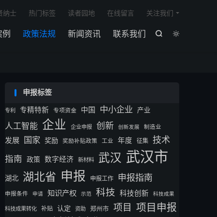

贤纳士
热门标签
读者园地
在线留言
关注我们
案例
政策法规
新闻资讯
联系我们


申报标签
中小企业
专精特新
中国
产业
专利
专项资金
企业
创新
人工智能
企业申报
制造业
创新发展
技术
国家
发展
奖励
年度
征集
奖励补贴政策
工业
武汉市
武汉
指南
数字经济
政策
新材料
申报
湖北省
申报指南
湖北
申报工作
科技
知识产权
科技创新
申报条件
申请
示范
科技成果
项目申报
项目
认定
补贴
郑州市
科技成果转化
资助