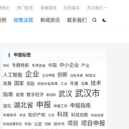

贤纳士
热门标签
读者园地
在线留言
关注我们
案例
政策法规
新闻资讯
联系我们


申报标签
中小企业
专精特新
中国
产业
专利
专项资金
企业
创新
人工智能
企业申报
制造业
创新发展
技术
国家
发展
奖励
年度
征集
奖励补贴政策
工业
武汉市
武汉
指南
数字经济
政策
新材料
申报
湖北省
申报指南
湖北
申报工作
科技
知识产权
科技创新
申报条件
申请
示范
科技成果
项目申报
项目
认定
补贴
郑州市
科技成果转化
资助