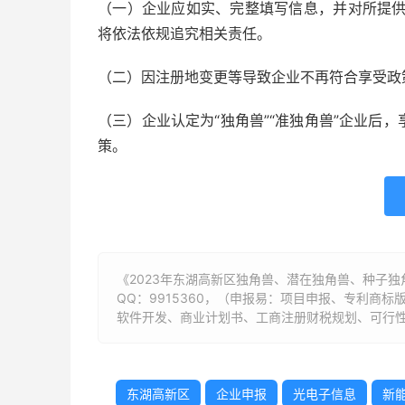
（一）企业应如实、完整填写信息，并对所提
将依法依规追究相关责任。
（二）因注册地变更等导致企业不再符合享受政
（三）企业认定为“独角兽”“准独角兽”企业后
策。
《2023年东湖高新区独角兽、潜在独角兽、种子独
QQ：9915360，（申报易：项目申报、专利商
软件开发、商业计划书、工商注册财税规划、可行性
东湖高新区
企业申报
光电子信息
新