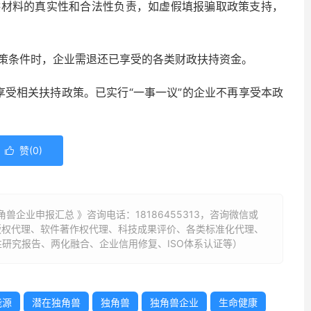
供材料的真实性和合法性负责，如虚假填报骗取政策支持，
策条件时，企业需退还已享受的各类财政扶持资金。
，享受相关扶持政策。已实行“一事一议”的企业不再享受本政
赞(
0
)

角兽企业申报汇总 》咨询电话：
18186455313
，咨询微信或
标版权代理、软件著作权代理、科技成果评价、各类标准化代理、
研究报告、两化融合、企业信用修复、ISO体系认证等）
能源
潜在独角兽
独角兽
独角兽企业
生命健康