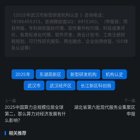
《2025年武汉市新型研发机构认定 》咨询电话：
18186455313
，咨询微信或QQ：9915360，（申报易：项
目申报、专利商标版权代理、软件著作权代理、科技成果评
价、各类标准化代理、软件开发、商业计划书、工商注册财
税规划、可行性研究报告、两化融合、企业信用修复、ISO体
系认证等）
2025年
东湖高新区
新型研发机构
机构认定
武汉市
武汉经开区
长江新区科创局
上一篇
下一篇
2025中国算力总规模位居全球
湖北省第六批现代服务业集聚区
第二，那么算力对经济发展有什
申报
么影响？
相关推荐