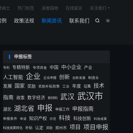

贤纳士
热门标签
读者园地
在线留言
关注我们
案例
政策法规
新闻资讯
联系我们


申报标签
中小企业
专精特新
中国
产业
专利
专项资金
企业
创新
人工智能
企业申报
制造业
创新发展
技术
国家
发展
奖励
年度
征集
奖励补贴政策
工业
武汉市
武汉
指南
数字经济
政策
新材料
申报
湖北省
申报指南
湖北
申报工作
科技
知识产权
科技创新
申报条件
申请
示范
科技成果
项目申报
项目
认定
补贴
郑州市
科技成果转化
资助