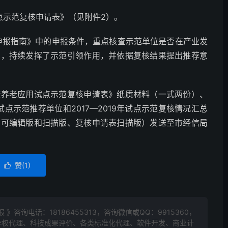
点示范复核申请表》（见附件2）。
范申报指南》中的申报条件，重点核查示范单位是否在产业发
步，持续发挥了示范引领作用，并依据复核结果提出推荐意
健康养老应用试点示范复核申请表》纸质材料（一式两份）、
点示范推荐单位和2017—2019年试点示范复核情况汇总
表可编辑版和扫描版、复核申请表扫描版）发送至市经信局
赞(
1
)

报 》咨询电话：
18186455313
，咨询微信或QQ：9915360，
作权代理、科技成果评价、各类标准化代理、软件开发、商业计