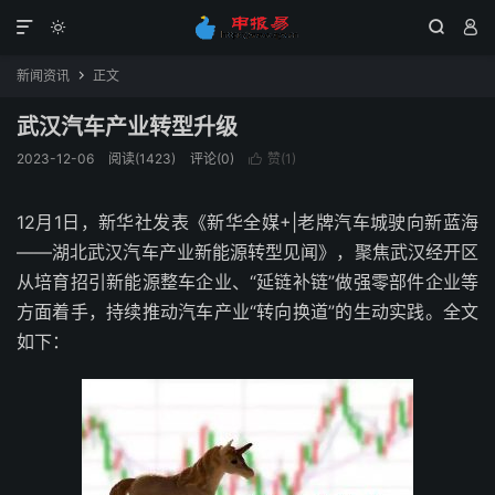




新闻资讯
正文

武汉汽车产业转型升级
2023-12-06
阅读(1423)
评论(0)
赞(
1
)

12月1日，新华社发表《新华全媒+|老牌汽车城驶向新蓝海
——湖北武汉汽车产业新能源转型见闻》，聚焦武汉经开区
从培育招引新能源整车企业、“延链补链”做强零部件企业等
方面着手，持续推动汽车产业“转向换道”的生动实践。全文
如下：