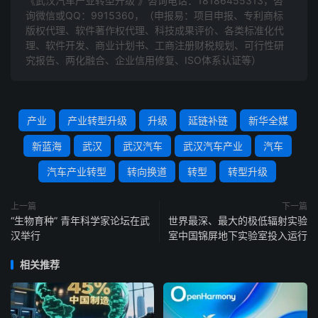
《武汉汽车产业转型升级 》咨询电话：
18186455313
，咨
询微信或QQ：9915360，（申报易：项目申报、专利商标
版权代理、软件著作权代理、科技成果评价、各类标准化代
理、软件开发、商业计划书、工商注册财税规划、可行性研
究报告、两化融合、企业信用修复、ISO体系认证等）
产业
产业转型升级
升级
延链补链
新华全媒
新蓝海
武汉
武汉汽车
武汉汽车产业
汽车
汽车产业转型
转向换道
转型
转型升级
上一篇
下一篇
“生物育种” 青年科学家论坛在武
世界最深、最大的极低辐射实验
汉举行
室中国锦屏地下实验室投入运行
相关推荐