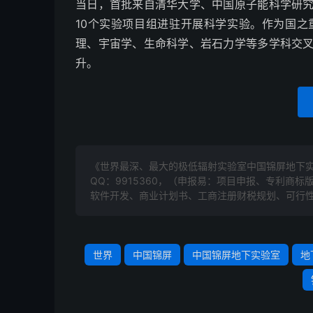
当日，首批来自清华大学、中国原子能科学研
10个实验项目组进驻开展科学实验。作为国
理、宇宙学、生命科学、岩石力学等多学科交
升。
《世界最深、最大的极低辐射实验室中国锦屏地下实
QQ：9915360，（申报易：项目申报、专利商
软件开发、商业计划书、工商注册财税规划、可行性
世界
中国锦屏
中国锦屏地下实验室
地