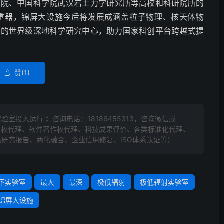
究院、中国科学院武汉岩土力学研究所等高校和科研院所的
之重器，锦屏大设施今后将发展成涵盖粒子物理、核天体物
叉的世界级深地科学研究中心，助力国家科创平台跨越式提
赞(
1
)

验室投入运行 》咨询电话：
18186455313
，咨询微信或
标版权代理、软件著作权代理、科技成果评价、各类标准化代理、
研究报告、两化融合、企业信用修复、ISO体系认证等）
下实验室
最大
最深
极低辐射
极低辐射实验室
锦屏大设施