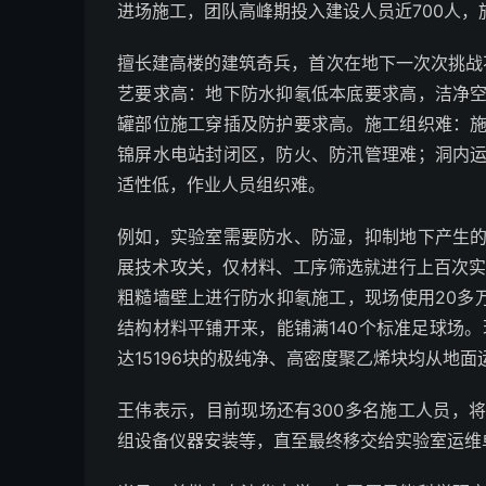
进场施工，团队高峰期投入建设人员近700人，
擅长建高楼的建筑奇兵，首次在地下一次次挑战
艺要求高：地下防水抑氡低本底要求高，洁净
罐部位施工穿插及防护要求高。施工组织难：
锦屏水电站封闭区，防火、防汛管理难；洞内
适性低，作业人员组织难。
例如，实验室需要防水、防湿，抑制地下产生
展技术攻关，仅材料、工序筛选就进行上百次实
粗糙墙壁上进行防水抑氡施工，现场使用20多
结构材料平铺开来，能铺满140个标准足球场。
达15196块的极纯净、高密度聚乙烯块均从地
王伟表示，目前现场还有300多名施工人员，
组设备仪器安装等，直至最终移交给实验室运维