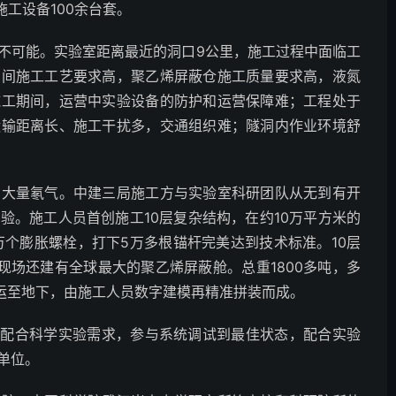
施工设备100余台套。
不可能。实验室距离最近的洞口9公里，施工过程中面临工
空间施工工艺要求高，聚乙烯屏蔽仓施工质量要求高，液氮
施工期间，运营中实验设备的防护和运营保障难；工程处于
运输距离长、施工干扰多，交通组织难；隧洞内作业环境舒
的大量氡气。中建三局施工方与实验室科研团队从无到有开
验。施工人员首创施工10层复杂结构，在约10万平方米的
万个膨胀螺栓，打下5万多根锚杆完美达到技术标准。10层
现场还建有全球最大的聚乙烯屏蔽舱。总重1800多吨，多
面运至地下，由施工人员数字建模再精准拼装而成。
将配合科学实验需求，参与系统调试到最佳状态，配合实验
单位。