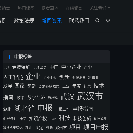

贤纳士
热门标签
读者园地
在线留言
关注我们
案例
政策法规
新闻资讯
联系我们


申报标签
中小企业
专精特新
中国
产业
专利
专项资金
企业
创新
人工智能
企业申报
制造业
创新发展
技术
国家
发展
奖励
年度
征集
奖励补贴政策
工业
武汉市
武汉
指南
数字经济
政策
新材料
申报
湖北省
申报指南
湖北
申报工作
科技
知识产权
科技创新
申报条件
申请
示范
科技成果
项目申报
项目
认定
补贴
郑州市
科技成果转化
资助