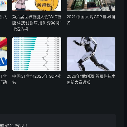
会八
第六届世界智能大会“WIC智
2021中国人均GDP世界排
能科技创新应用优秀案例”
名
评选活动
江省
中国31省份2025年GDP排
2026年“武创源”颠覆性技术
行动
名
创新大赛通知
前必须登录！