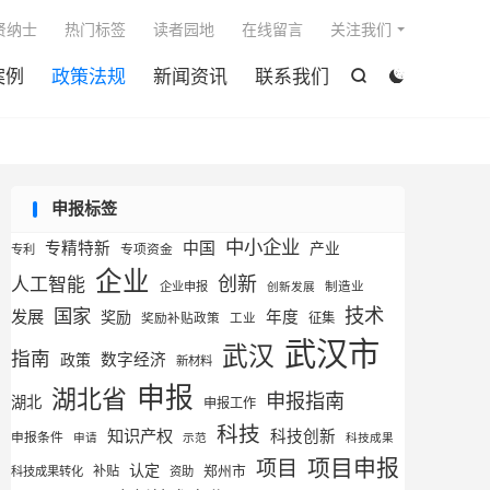

贤纳士
热门标签
读者园地
在线留言
关注我们
案例
政策法规
新闻资讯
联系我们


申报标签
中小企业
专精特新
中国
产业
专利
专项资金
企业
创新
人工智能
企业申报
制造业
创新发展
技术
国家
发展
奖励
年度
征集
奖励补贴政策
工业
武汉市
武汉
指南
数字经济
政策
新材料
申报
湖北省
申报指南
湖北
申报工作
科技
知识产权
科技创新
申报条件
申请
示范
科技成果
项目申报
项目
认定
补贴
郑州市
科技成果转化
资助