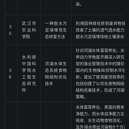
染。
武汉市
一种脱水污
利用园林绿化修剪废弃物铺设
3
农业科
泥填埋场生
改善了土壤的透气透水能力，
5
学院
态修复方法
脱水污泥填埋场地土壤渗水排
针对河湖水体富营养化、水华
水利部
养动力学角度开展深入研究，
中国科
河湖水体生
型的渔业管理技术中的理论原
3
学院水
态系统食物
国内的生物操纵控制水华技
6
工程生
网结构优化
新，提出了提高能流效率的生
态研究
技术
包括创建了以优化食物网结构
所
结构完善技术，形成了河湖水
策略。
水体富营养化、黑臭的根本原
净能力，而水体自净能力主要
吸收、水生动物食物消化、物
及外排水带出污染物5个方面