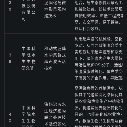
3
泥固化与微
组合，与生态修复及景观工程
技股份
8
地形景观构
和最终处置。该技术比常规的
有限公
建技术
械使用效率，降低工程成本
司
高，安全环保，易于管控，具
益及社会效益。
利用超声波的机械能、空化作
脉动，从而导致细胞介质中的
中国科
移动式蓝藻
实现低功率超声控制和杀灭蓝
3
学院水
水华集群式
用下，藻细胞内产生大量超氧
9
生生物
超声波灭活
等活性氧(ROS)分子，活性
研究所
技术
细胞膜脂过氧化、蛋白质变性
了藻类的光合作用，导致藻类
高污染负荷的养殖污水，从环
但其中的这些高污染负荷其实
是农业和渔业生产中植物生
猪场沼液水
中国科
质。将这些营养物质转化为资
生经济植物
4
学院水
目的，也能转化成农业渔业
联合处理技
0
生生物
点。根据生物共生机制及食物
术及资源化