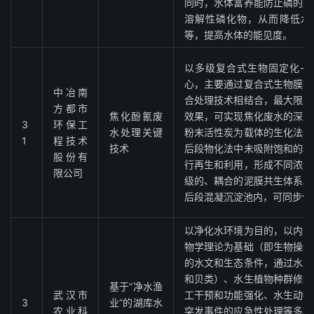
同时，水体富养能防止磷的厌
溶解性磷化物，从而降低水体C
等，提高水体的能见度。
以多级复合式生物固定化-
心，主要通过复合式生物膜技
中冶南
合处理技术相结合，最大限度
方都市
焦化酚氰废
效果，可实现焦化废水的深度
3
环保工
水处理关键
粉末活性炭为载体的生化法和
1
程技术
技术
后段物化法中未吸附饱和的粉
股份有
行再生和利用，形成不同浓度
限公司
级的、耦合的泥膜共生体系。
后段混凝沉淀池内，可同步促
以净化水环境为目的，以内源
物学理论为基础（即生物操纵
的水文和生态条件，通过水生
和贝类）、水生植物种群修复
基于“净水渔
武汉市
工干预和功能强化、水生动物
3
业”的湖库水
农业科
突发事件的应急性处理等多种