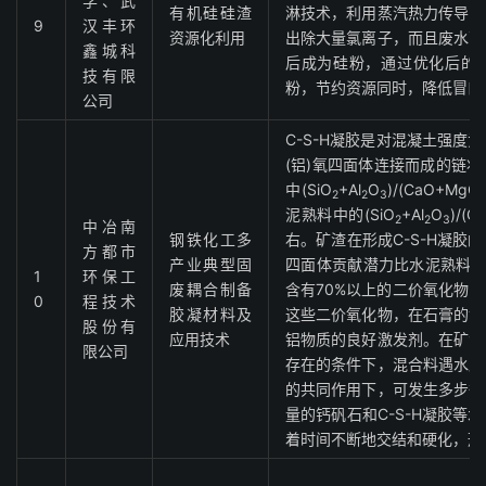
学、武
有机硅硅渣
淋技术，利用蒸汽热力传导，
9
汉丰环
资源化利用
出除大量氯离子，而且废水可
鑫城科
后成为硅粉，通过优化后的
技有限
粉，节约资源同时，降低冒口
公司
C-S-H凝胶是对混凝土强度
(铝)氧四面体连接而成的链
中(SiO
+Al
O
)/(CaO+M
2
2
3
泥熟料中的(SiO
+Al
O
)/(
2
2
3
中冶南
钢铁化工多
右。矿渣在形成C-S-H凝胶
方都市
产业典型固
四面体贡献潜力比水泥熟料大
1
环保工
废耦合制备
含有70%以上的二价氧化物
0
程技术
胶凝材料及
这些二价氧化物，在石膏的协
股份有
应用技术
铝物质的良好激发剂。在矿渣
限公司
存在的条件下，混合料遇水后
的共同作用下，可发生多步循
量的钙矾石和C-S-H凝胶等
着时间不断地交结和硬化，形