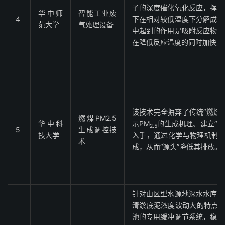
子的深度催化氧化反应，挥发
华中师
智能工业废
4
下在相对较低温度下分解成水
范大学
气处理设备
中起到的作用是吸附反应物分
在降低反应温度的同时加快反
该技术完全摒弃了传统“燃烧
燃煤PM2.5
华中科
示PM
的生成机理、建立“燃
2.5
5
生成调控技
技大学
入手，通过化学与物理机制的
术
成，从而“源头”降低其排放。
针对山区型水源地深水水库清
清淤底泥浓度波动大的特点，
池的专用缓冲调节系统，稳定