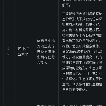
解率。
主要是模仿天然河流的特征和
态护岸形成了成套的仿自然生
植生原木挡墙、植生格宾、植
施，施工材料均采用块石、原
技术关键在于在各结构内部填
仿自然中小
有水质净化作用的材料），植
河流生态岸
构物，使之形成稳定整体。构
4
湖北工
坡及河道微
满足2m/s流速及以上河岸
9
业大学
生境构建综
性好，植被覆盖度高，具有良
合技术
构建的生态丁坝结构除了具有
成河流的微地形。生态丁坝配
积的位置也就不同，充分利用
生多样化。生态丁坝对于控制
生境，创造多样化的生物栖息
与自然河流相仿。