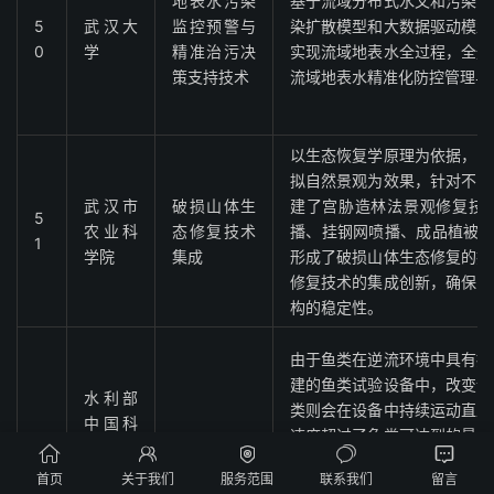
地表水污染
基于流域分布式水文和污染负
5
武汉大
监控预警与
染扩散模型和大数据驱动模型
0
学
精准治污决
实现流域地表水全过程，全通
策支持技术
流域地表水精准化防控管理与
以生态恢复学原理为依据，以
拟自然景观为效果，针对不同
武汉市
破损山体生
建了宫胁造林法景观修复技
5
农业科
态修复技术
播、挂钢网喷播、成品植被毯
1
学院
集成
形成了破损山体生态修复的技
修复技术的集成创新，确保了
构的稳定性。
由于鱼类在逆流环境中具有持
建的鱼类试验设备中，改变设
水利部
类则会在设备中持续运动直至
中国科
速度超过了鱼类可达到的最大
5
学院水
鱼类游泳能





击因此无法运动。根据设备中
2
工程生
力试验技术
首页
关于我们
服务范围
联系我们
留言
运动情况，可分析得到鱼类在