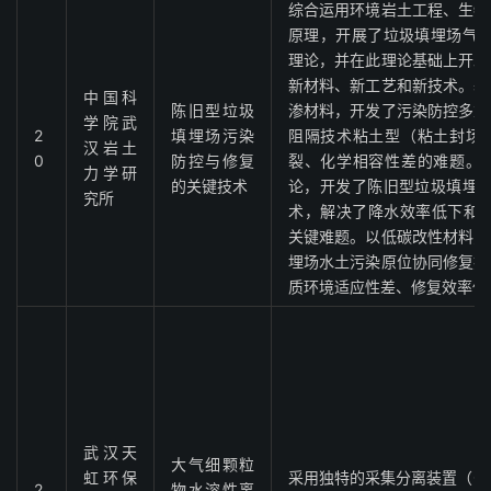
综合运用环境岩土工程、生物
原理，开展了垃圾填埋场气-
理论，并在此理论基础上开发
新材料、新工艺和新技术。基
中国科
陈旧型垃圾
渗材料，开发了污染防控多重
学院武
2
填埋场污染
阻隔技术粘土型（粘土封场
汉岩土
0
防控与修复
裂、化学相容性差的难题。
力学研
的关键技术
论，开发了陈旧型垃圾填埋场
究所
术，解决了降水效率低下和供
关键难题。以低碳改性材料为
埋场水土污染原位协同修复技
质环境适应性差、修复效率低
武汉天
大气细颗粒
虹环保
采用独特的采集分离装置（G
2
物水溶性离