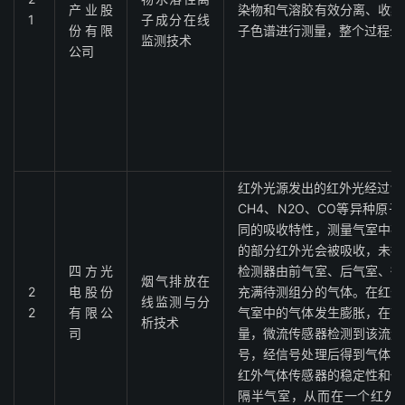
产业股
染物和气溶胶有效分离、收集
1
子成分在线
份有限
子色谱进行测量，整个过程全
监测技术
公司
红外光源发出的红外光经过切
CH4、N2O、CO等异种原
同的吸收特性，测量气室中存
的部分红外光会被吸收，未被
四方光
检测器由前气室、后气室、微
烟气排放在
2
电股份
充满待测组分的气体。在红外
线监测与分
2
有限公
气室中的气体发生膨胀，在前
析技术
司
量，微流传感器检测到该流量
号，经信号处理后得到气体实
红外气体传感器的稳定性和低
隔半气室，从而在一个红外