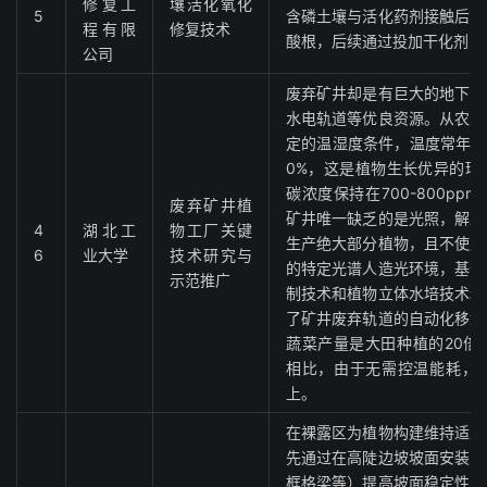
修复工
壤活化氧化
5
含磷土壤与活化药剂接触后，
程有限
修复技术
酸根，后续通过投加干化剂，
公司
废弃矿井却是有巨大的地下空
水电轨道等优良资源。从农业
定的温湿度条件，温度常年在5-
0%，这是植物生长优异的环
碳浓度保持在700-800p
废弃矿井植
矿井唯一缺乏的是光照，解决
4
湖北工
物工厂关键
生产绝大部分植物，且不使用
6
业大学
技术研究与
的特定光谱人造光环境，基于
示范推广
制技术和植物立体水培技术和
了矿井废弃轨道的自动化移栽
蔬菜产量是大田种植的20倍
相比，由于无需控温能耗，生
上。
在裸露区为植物构建维持适宜
先通过在高陡边坡坡面安装防
框格梁等）提高坡面稳定性，