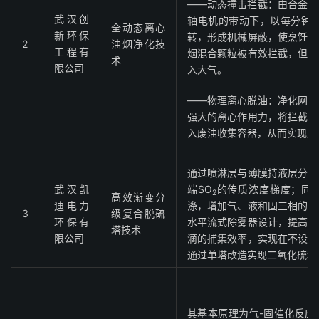
——动态撞击拦截：由合金丝
武汉创
轴电机的带动下，以每分钟22
全动态离心
新环保
转，形成机械屏蔽，使烹饪时
2
油烟净化技
工程有
烟混合颗粒被有效拦截，但热
术
限公司
入大气。
——物理离心脱油：净化网盘
强大的离心作用力，将拦截下
入废油收集容器，从而实现废
通过喷淋层与薄膜持液层分级
武汉凯
端SO
的传质浓度梯度；同
2
高效渐变分
迪电力
涤，增加气、液和固三相的传
3
级复合脱硫
环保有
水平流式除雾器设计，提高了
塔技术
限公司
滴的捕集效率，实现在不设置
通过单塔改造实现二氧化硫和
其基本原理为气-固催化反应