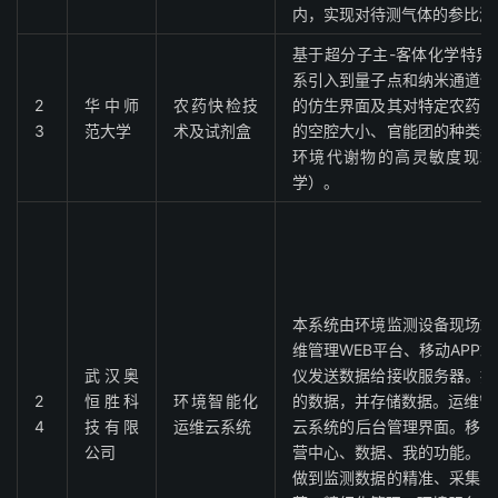
内，实现对待测气体的参比测
基于超分子主-客体化学特异
系引入到量子点和纳米通道体
2
华中师
农药快检技
的仿生界面及其对特定农药的
3
范大学
术及试剂盒
的空腔大小、官能团的种类和
环境代谢物的高灵敏度现场
学）。
本系统由环境监测设备现场端
维管理WEB平台、移动APP
武汉奥
仪发送数据给接收服务器。接
2
恒胜科
环境智能化
的数据，并存储数据。运维管
4
技有限
运维云系统
云系统的后台管理界面。移动
公司
营中心、数据、我的功能。以
做到监测数据的精准、采集、