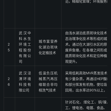
范，精细化管理；环境服务的
武汉中
由浅水湖泊底质斑块化技术、
科水生
态治理净化技术等形成的城市
城市富营养
2
环境工
术。通过在大湖引水区的原位
化湖泊斑块
5
程股份
废弃鱼塘，在各塘之间形成内
化定植技术
有限公
底质斑块化技术和定位种植技
司
观提升。
武汉泾
低温负压机
采用低耗高效MVR蒸发技术
2
渭环境
械蒸汽再压
有少量杂质，再通过HEP酸
6
科技有
缩联合非均
和部分挥发有机物，使垃圾渗
限公司
相洗气技术
回用，出水率达90%以上，
针对石化、煤化工、铜/镍/钒
工、锂电池、电镀、食品、渗