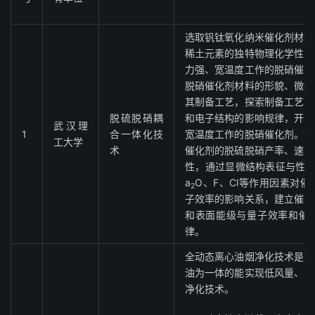
选取钒钛氧化纳米催化剂材料
稀土元素的独特物理化学性能
力强、宽温度工作的脱硝催化
脱硝催化剂材料的形貌、微结
其制备工艺，探索制备工艺对
脱硫脱硝耦
和电子结构的影响规律，开发
武汉理
1
合一体化技
宽温度工作的脱硝催化剂。针
工大学
术
催化剂的脱硫脱硝产率、速率
性，通过显微结构表征与性能
a
O、F、Cl等作用因素对
2
子效率的影响关系，建立催化
和表面能级与量子效率和催
律。
全动态离心油烟净化技术是集
油为一体的能实现低风量、大
净化技术。