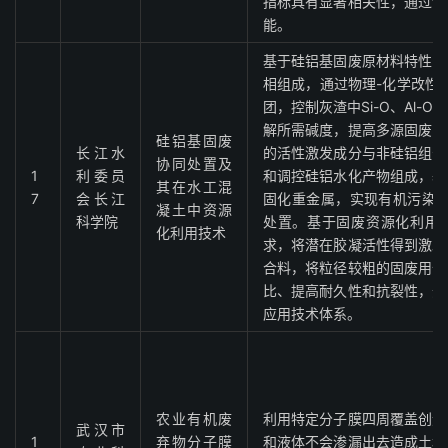
指标具有显著相关性，通过该
能。
基于硅铝基固废原材料特性，
相组成，通过物理-化学改性
团，控制灰渣中Si-O、Al-
解所需碱度，提高多源固废的
硅铝基固废
长江水
的活性激发成分与非硅铝组分
协同处置及
1
利委员
和调控硅铝水化产物组成，基
其在水工混
7
会长江
固化重金属，实现有机污染物
凝土中资源
科学院
处置。基于固废资源化利用
化利用技术
求，将潜在胶凝活性得到激发
合料，将粒径较粗的固废用作
比、提高耐久性和抗裂性，开
应用技术体系。
农业有机废
利用特定分子膜四周覆盖创造
武汉市
1
弃物分子膜
和液体不会渗漏出去造成土壤