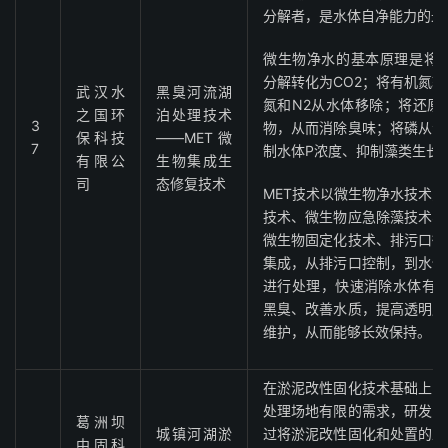
分解者，是水体自净能力的最
微生物净水的基本原理是将碳
分解转化为CO2；将有机氮
武汉水
黑臭河流湖
氮和N2从水体移除；将还原
之国环
泊处理技术
3
物，从而消除臭味；将磷从活
保科技
——MET微
7
制水体P浓度、抑制藻类生长
有限公
生物集成生
司
态修复技术
MET技术以微生物净水技术
技术、微生物应急除藻技术、
微生物固定化技术、排污口微
集成，从排污口控制，到水体
进行处理，快速消除水体有机
黑臭、改善水质，提高透明度
维护，从而能够长效保持。
在淤泥改性固化技术基础上，
处理场地有限的需求，研发出
葛洲坝
城镇河湖淤
过将淤泥改性固化和处置的工
中固科