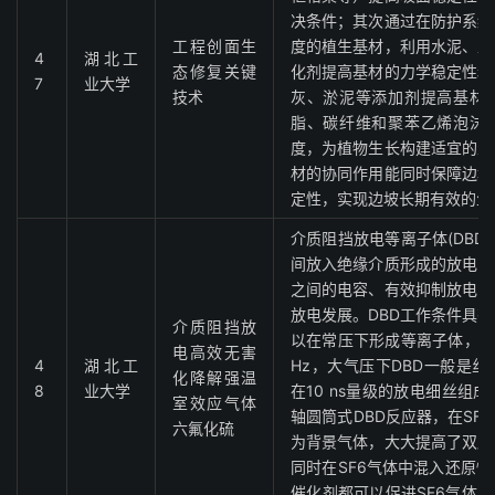
决条件；其次通过在防护系统
工程创面生
度的植生基材，利用水泥、土
4
湖北工
态修复关键
化剂提高基材的力学稳定性和
7
业大学
技术
灰、淤泥等添加剂提高基材
脂、碳纤维和聚苯乙烯泡沫
度，为植物生长构建适宜的生
材的协同作用能同时保障边坡
定性，实现边坡长期有效的生
介质阻挡放电等离子体(DBD
间放入绝缘介质形成的放电，
之间的电容、有效抑制放电电
放电发展。DBD工作条件具
介质阻挡放
以在常压下形成等离子体，电源频
电高效无害
4
湖北工
Hz，大气压下DBD一般是
化降解强温
8
业大学
在10 ns量级的放电细丝组
室效应气体
轴圆筒式DBD反应器，在SF
六氟化硫
为背景气体，大大提高了双层
同时在SF6气体中混入还原
催化剂都可以促进SF6气体的