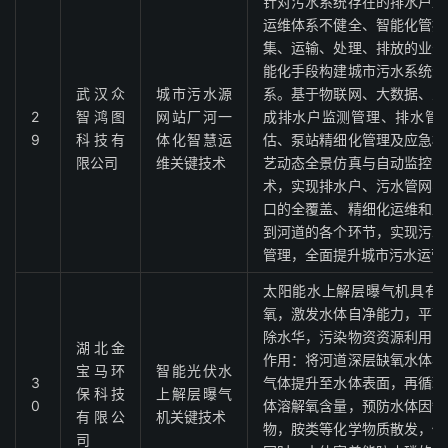
针对污水系统存在的排水户监
运维体系不健全、智能化管控
集、运输、处理、排放的业务
能化手段构建城市污水系统源
武汉众
城市污水源
系。基于物联网、大数据、人
2
智鸿图
网站厂河一
成排水户监测管理、排水管
9
科技有
体化智慧运
估、泵站精细化管理及应急模
限公司
维关键技术
艺动态全景仿真与自动监控、
术，实现排水户、污水管网、
口的全覆盖、精细化运维和监
到河道的各个环节，实现污水
管理，全面提升城市污水运营
太阳能水上解层曝气机具有
氧，激发水体自净能力，平面
除水华，污染物资资源利用，
湖北金
作用：将河道深层缺氧水体与
宝马环
智能光伏水
3
气体提升至水体表面，再循环
保科技
上解层曝气
0
体溶解氧含量，预防水体因缺
有限公
机关键技术
物，胺类等化学物质散发，促
司