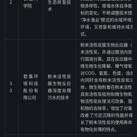
2
生态修复技
学院
物多样性，增强水体自净能力
术
标的变化，不断调整技术措施
“净水渔业”模式的水域环境
环境，又修复和维持水域生
式。
粉末活性炭膜生物反应器（C
末活性炭，并通过膜池内安装
行固液分离，其在反应器中集
微生物生化降解、曝气增氧、
对COD、氨氮、色度、浊度
君集环
粉末活性炭
内同时含有粉末活性炭和活
3
境科技
膜生物反应
体，微生物附着在粉末活性炭
3
股份有
器深度处理
具有活性炭吸附和微生物氧化
限公司
污水的技术
物活性炭处理法可改善、强化
机物的去除率，增加了对毒物
改善了污泥沉降的性能并降低
长了粉末活性炭的使用寿命，
有物化处理的特点。