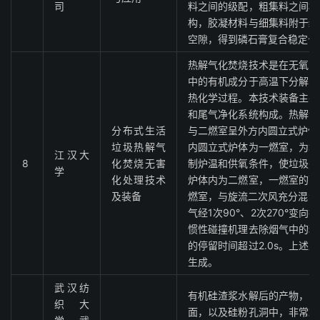
司
料之间的级配，粗集料之间相
构，胶凝材料与细集料附于结
空隙，得到磷石膏复合稳定公
热解气化焚烧技术是在无氧或
中的有机成分于高温下分解、
热化学过程。本技术装备主要
和尾气净化系统构成。热解气
分布式生活
与二燃室呈外方内圆立式炉体
垃圾热解气
内圆立式炉体为一燃室，为垃
江汉大
8
化焚烧无害
制炉温和供氧条件，使垃圾完
学
化处理技术
炉体内为二燃室，一燃室的可
及装备
燃室，与旋流二次风充分混合
气经1次90°、2次270°变
惯性碰撞机理去除烟气中的粉
的停留时间超过2.0s。上述
生成。
武汉纺
有机硅渣浆水解后的产物，由
织大
面，以及硅粉孔洞中，非常难