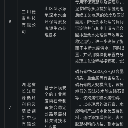
专用环保絮凝剂及调理剂，采
山区型水源
泥浆罐等多点投加絮凝剂组合
三川德
地深水水库
后续工艺底泥的浓度及压滤脱
青科技
6
环保清淤及
氨氮，降低余水处理的负荷和
有限公
底泥生态处
沉淀池并与其中上清液混合以
司
理技术
回排至余水处理调节池等回排
稳定运行，进一步确保了施工
而不中断水库供水；同时应
置，并采用模块化布置充分利
处理工艺流程衔接紧密，实现
磷石膏中CaSO
·2H
O含量
4
2
机质、重金属等有害杂质，且
湖北省
磷石膏的大规模应用，该技术
基于环境安
长江资
耗低的湿法技术除去磷石膏
全的工业固
源循环
等，使枸溶性和水溶性磷、氟
废磷石膏制
利用及
上。以处理后的磷石膏、水泥
7
备复合稳定
装备创
原料间产生的水化反应得到具
公路基层材
新中心
料，通过添加增强剂、表面活
料关键技术
有限公
胶凝材料的抗裂、耐水蚀和稳
与应用