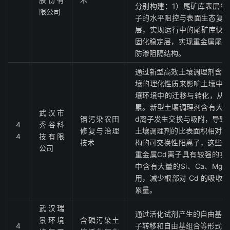
分别构建：1）尾矿库表层生
限公司
子的水平阻控与表面生态复绿
层，实现运行中的尾矿库快速
固化稳定层，实现重金属尾矿
防渗阻隔结构。
通过新型高效土壤调理剂含有
壤的理化性质来影响土壤中有
壤环境中的迁移与转化，从而
累。新型土壤调理剂含有大量
武汉市
镉污染农田
d离子发生交换与吸附，导致
4
秀谷科
修复与治理
土壤调理剂的比表面积相对较
4
技有限
技术
构的可交换性阳离子，这些特
公司
重金属Cd离子具有较强的吸
中含有大量的Si、Ca、Mg 
用，减少根部对 Cd 的吸收
累量。
武汉瑞
通过活化试剂产生的自由基与
景环境
含磷污染土
4
子转移和自由基组合等形式使