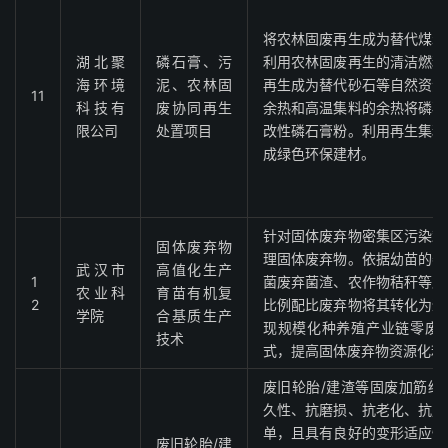
将农林固废再生成为替代煤炭
湖北聚
磷石膏、污
利用农林固废再生的清洁燃料
海环境
泥、农林固
再生成为替代砂石等自然资源
11
科技有
废协同再生
余热和高温集料的余热将磷石
限公司
处置项目
改性磷石膏粉。利用再生集料
成绿色环保建材。
针对固体废弃物密集区污染难
固体废弃物
理固体废弃物。依据幼苗的养
武汉市
高值化生产
1
菌废弃菌渣、农作物秸秆等废
农业科
育苗有机复
2
比例配比废弃物将其转化为适
学院
合基质生产
现规模化种养殖产业链零废
技术
式，提高固体废弃物资源化利
废旧轮胎/建渣等固废加筋结
久性、抗磨损、抗老化、抗震
单，且具有良好的变形适应性
废旧轮胎/建