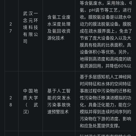
等含氨废水，采用除浊、中
氨、pH调节等工艺，进行
武汉一
含氨工业废
收。膜脱氨设备是以疏水中空
念元环
2
水深度处理
动力的膜法脱氨设备。膜脱氨
境科技
7
及氨回收资
成在疏水膜界面上，免去了传
有限公
源化技术
节省了庞大设备投入以及大量
司
膜具有极高的比表面积，具有
设备体积小等优势。另外，通
地得到高浓度和高纯度的硫铵
氨资源回用，并降低60%以
基于多层感知机人工神经网络
时间特征和水体的空间特征融
中国地
基于人工智
事故过程中污染物的迁移和扩
2
质大学
能的突发水
性污染物迁移演进模拟的功能
8
（武
污染事故快
化，具备泛化能力，能在少量
汉）
速预警技术
模拟并得到连续时间序列的水
污染物在下游的浓度、影响范
和应急处置提供支撑。