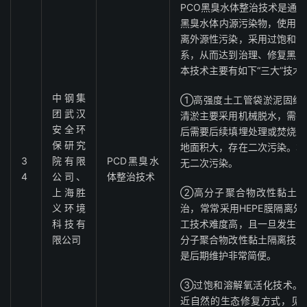
PCO黑臭水体整治技术是通
黑臭水体内源污染物，使用高
离外源性污染，采用过饱和溶
系，从而达到治理、修复黑臭
本技术主要有如下“三大”技术
中钢集
①高强度土工管袋淤泥固结
团武汉
清淤主要采用机械脱水，需要
安全环
后需要后续填埋处理或焚烧处
保研究
地面积大，存在二次污染。本
3
院有限
PCD黑臭水
无二次污染。
4
公司、
体整治技术
上海胜
②高分子聚合物改性黏土隔
义环境
治，常常采用HEPE膜隔离
科技有
工技术难度高，且一旦发生渗
限公司
分子聚合物改性黏土隔离技术
是后期维护非常简便。
③过饱和溶解氧活化技术。
近自然的生态修复方式，见