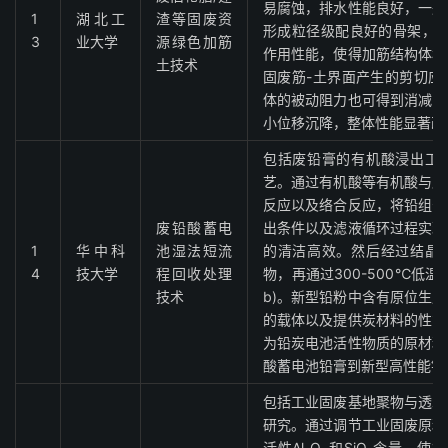
易腐蚀，排水性能良好，一般
1
湖北工
渣等固废资
形成粒径级配良好的骨架，可
3
业大学
源绿色加筋
作用性能，使得加筋结构体稳
土技术
固废筋-土界面产生的剪切应
体的被动阻力也可得到消减，
小位移沉降，整体性能显著改
包括废铅膏的有机酸浸出工
艺。通过有机酸等有机酸与废
反应以及络合反应，将铅组分
废铅酸蓄电
出条件以及滤液循环过程实现
1
华中科
池湿法短流
的清洁高效。然后经过结晶
4
技大学
程回收处理
物，再通过300-500℃低温
技术
b)。新型铅粉中含有原位生
的载体以及提供炭材料的性能
为铅炭电池活性物质的原材料
酸蓄电池铅膏到新型高性能铅
包括工业固废基地聚物与透水
研究。通过调节工业固废原料
活性Al
O
和SiO
含量，使得