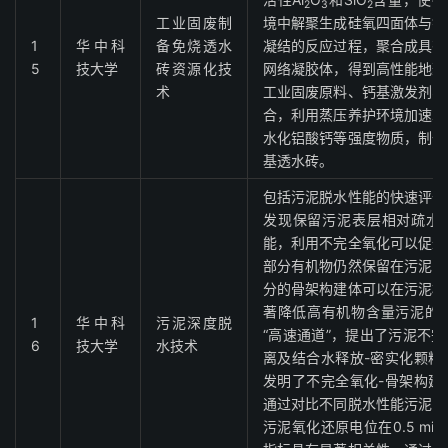
2
3
2
工业固废制
境中解聚生成硅氧四面体与铝
1
华中科
备免烧透水
凝结的反应过程，聚合成具有
5
技大学
砖资源化技
网络凝胶体，得到高性能地聚
术
工业固废原料、钙基激发剂、
合，利用蒸压养护环境加速水
水化铝酸钙等强度物质，制备
基透水砖。
包括污泥脱水性能的快速评价
发现保留污泥表层相对疏水E
能，利用不完全氧化可以促进
部分有机物仍然保留在污泥固
分的骨架构建体可以在污泥机
著降低高有机物含量污泥的
1
华中科
污泥深度脱
“高速通道”，提出了污泥不完
6
技大学
水技术
离及结合水释放-密实化颗粒
发明了不完全氧化-骨架构建
通过对比不同脱水性能污泥的
污泥氧化还原电位在0.5 m