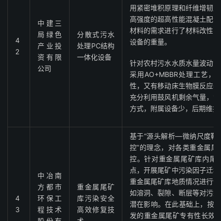
用紧密堆积原理和纤维增韧原
高强度的超高性能混凝土配合
中建三
材料的需求进行了材料改性，
局绿色
分散式污水
4
设备的重量。
产业投
处理PC结构
2
资有限
一体化设备
针对农村污水水质水量波动大
公司
采用AO+MBBR处理工艺
性，又有移动床生物膜反应器
充分利用鼓风机剩余气量，污
方式，附属设备少，后期维护
基于“源头解析—微纳尺度靶
控”的理念，对各类重金属尾
控。针对重金属尾矿库内尾
点，开展尾矿中污染因子迁移
中冶南
重金属尾矿库地质情况进行详
方都市
重金属尾矿
如溶洞、裂隙、断层等对污染
4
环保工
库污染安全
潜在影响。在此基础上，按照
3
程技术
高效修复技
发的重金属尾矿专有性长效固
股份有
术