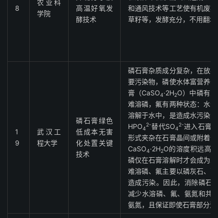
农业科
8
高温好氧发
和通风技术等工艺使有机废弃
学院
酵技术
草籽等，发酵充分，不用翻堆
磷石膏杂质成分复杂，在放射
要污染物，磷使水体富营养化
膏（CaSO
·2H
O）中磷有三
4
2
难溶磷，氟有两种状态：水溶
溶解于水中，是造成水污染的
磷石膏绿色
2-
2-
HPO
替代SO
进入石膏晶
4
4
1
武汉工
低成本无害
形式夹杂在石膏晶间或附着于
9
程大学
化处置关键
CaSO
·2H
O的溶度积远高于C
4
2
技术
磷仅在石膏溶解时才会成为水
难溶磷、氟主要以磷灰石、萤
造成污染。因此，消除磷石
减少水溶磷、氟、氨氮和共
氨氮，且保证即使石膏部分溶