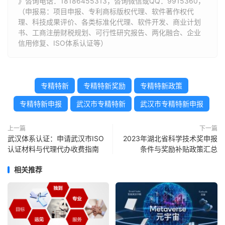
》咨询电话：
18186455313
，咨询微信或QQ：9915360，
（申报易：项目申报、专利商标版权代理、软件著作权代
理、科技成果评价、各类标准化代理、软件开发、商业计划
书、工商注册财税规划、可行性研究报告、两化融合、企业
信用修复、ISO体系认证等）
专精特新
专精特新奖励
专精特新政策
专精特新申报
武汉市专精特新
武汉市专精特新申报
上一篇
下一篇
武汉体系认证：申请武汉市ISO
2023年湖北省科学技术奖申报
认证材料与代理代办收费指南
条件与奖励补贴政策汇总
相关推荐