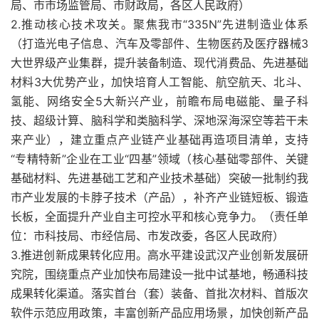
局、市市场监管局、市财政局，各区人民政府）
2.推动核心技术攻关。聚焦我市“335N”先进制造业体系
（打造光电子信息、汽车及零部件、生物医药及医疗器械3
大世界级产业集群，提升装备制造、现代消费品、先进基础
材料3大优势产业，加快培育人工智能、航空航天、北斗、
氢能、网络安全5大新兴产业，前瞻布局电磁能、量子科
技、超级计算、脑科学和类脑科学、深地深海深空等若干未
来产业），建立重点产业链产业基础再造项目清单，支持
“专精特新”企业在工业“四基”领域（核心基础零部件、关键
基础材料、先进基础工艺和产业技术基础）突破一批制约我
市产业发展的卡脖子技术（产品），补齐产业链短板、锻造
长板，全面提升产业自主可控水平和核心竞争力。（责任单
位：市科技局、市经信局、市发改委，各区人民政府）
3.推进创新成果转化应用。高水平建设武汉产业创新发展研
究院，围绕重点产业加快布局建设一批中试基地，畅通科技
成果转化渠道。落实首台（套）装备、首批次材料、首版次
软件示范应用政策，丰富创新产品应用场景，加快创新产品