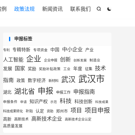
案例
政策法规
新闻资讯
联系我们


申报标签
中小企业
专精特新
中国
产业
专利
专项资金
企业
创新
人工智能
企业申报
制造业
创新发展
技术
国家
发展
奖励
年度
征集
奖励补贴政策
工业
武汉市
武汉
指南
数字经济
政策
新材料
申报
湖北省
申报指南
湖北
申报工作
科技
知识产权
科技创新
申报条件
申请
示范
科技成果
项目申报
项目
认定
补贴
郑州市
科技成果转化
资助
高新技术企业
高新
高新技术
高新技术企业认定
高质量发展