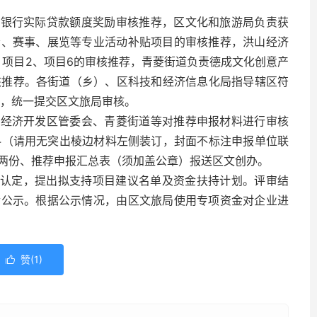
范银行实际贷款额度奖励审核推荐，区文化和旅游局负责获
会、赛事、展览等专业活动补贴项目的审核推荐，洪山经济
、项目2、项目6的审核推荐，青菱街道负责德成文化创意产
审核推荐。各街道（乡）、区科技和经济信息化局指导辖区符
后，统一提交区文旅局审核。
山经济开发区管委会、青菱街道等对推荐申报材料进行审核
材料（请用无突出棱边材料左侧装订，封面不标注申报单位联
两份、推荐申报汇总表（须加盖公章）报送区文创办。
合认定，提出拟支持项目建议名单及资金扶持计划。评审结
后公示。根据公示情况，由区文旅局使用专项资金对企业进
赞(
1
)
