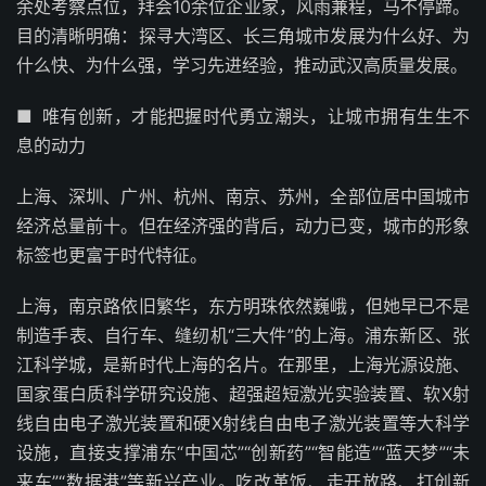
余处考察点位，拜会10余位企业家，风雨兼程，马不停蹄。
目的清晰明确：探寻大湾区、长三角城市发展为什么好、为
什么快、为什么强，学习先进经验，推动武汉高质量发展。
■ 唯有创新，才能把握时代勇立潮头，让城市拥有生生不
息的动力
上海、深圳、广州、杭州、南京、苏州，全部位居中国城市
经济总量前十。但在经济强的背后，动力已变，城市的形象
标签也更富于时代特征。
上海，南京路依旧繁华，东方明珠依然巍峨，但她早已不是
制造手表、自行车、缝纫机“三大件”的上海。浦东新区、张
江科学城，是新时代上海的名片。在那里，上海光源设施、
国家蛋白质科学研究设施、超强超短激光实验装置、软X射
线自由电子激光装置和硬X射线自由电子激光装置等大科学
设施，直接支撑浦东“中国芯”“创新药”“智能造”“蓝天梦”“未
来车”“数据港”等新兴产业。吃改革饭、走开放路、打创新