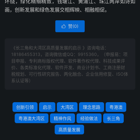
环绕，绿化精细精致，钱塘江、黄浦江、珠江两岸如诗如
画，创新发展和绿色发展交相辉映、相融相促。
赞(
0
)

《长三角和大湾区高质量发展的启示 》咨询电话：
18186455313
，咨询微信或QQ：9915360，（申报易：项
目申报、专利商标版权代理、软件著作权代理、科技成果评
价、各类标准化代理、软件开发、商业计划书、工商注册财
税规划、可行性研究报告、两化融合、企业信用修复、ISO体
系认证等）
创新引领
启示
大湾区
理念思路
粤港澳
粤港澳大湾区
精神作风
经验做法
长三角
高质量发展