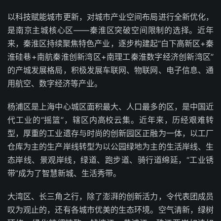
以科技赋能城市更新，对城市产业空间布局进行全新优化，
是南京主城核心区——秦淮区突破空间限制的选择。近年
来，秦淮区持续聚焦特色产业，逐步构建起“白下高新区+秦
淮硅巷+南航秦淮创新湾区+南理工秦淮数字经济创新湾区”
的产城发展格局，积极发展车联网、物联网、电子信息、通
用航空、数字经济等产业。
杨浦区是上海中心城区面积最大、人口最多的区，是中国近
代工业的“摇篮”，辖区内高校云集。近年来，历经艰难转
型，厚重的工业遗存与时尚的创新园区正融为一体，以工厂
仓库为主的生产岸线转型为以公园绿地为主的生活岸线、生
态岸线、景观岸线，绿道、跑步道、骑行道绵延，“工业锈
带”成为了智慧新城、生活秀带。
大湾区、长三角之行，除了澎湃的创新活力，令代表团成员
叹为观止的，还有各城市优美的生态环境。空气清新，绿树