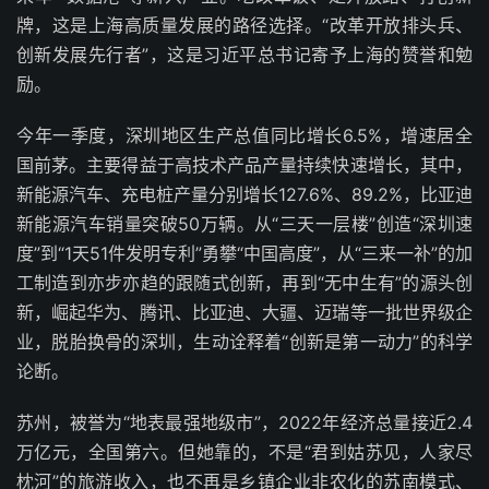
牌，这是上海高质量发展的路径选择。“改革开放排头兵、
创新发展先行者”，这是习近平总书记寄予上海的赞誉和勉
励。
今年一季度，深圳地区生产总值同比增长6.5%，增速居全
国前茅。主要得益于高技术产品产量持续快速增长，其中，
新能源汽车、充电桩产量分别增长127.6%、89.2%，比亚迪
新能源汽车销量突破50万辆。从“三天一层楼”创造“深圳速
度”到“1天51件发明专利”勇攀“中国高度”，从“三来一补”的加
工制造到亦步亦趋的跟随式创新，再到“无中生有”的源头创
新，崛起华为、腾讯、比亚迪、大疆、迈瑞等一批世界级企
业，脱胎换骨的深圳，生动诠释着“创新是第一动力”的科学
论断。
苏州，被誉为“地表最强地级市”，2022年经济总量接近2.4
万亿元，全国第六。但她靠的，不是“君到姑苏见，人家尽
枕河”的旅游收入，也不再是乡镇企业非农化的苏南模式、