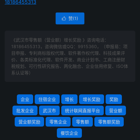
18186455313
赞(
1
)

《武汉市零售额（营业额）增长奖励 》咨询电话：
18186455313
，咨询微信或QQ：9915360，（申报易：项
目申报、专利商标版权代理、软件著作权代理、科技成果评
价、各类标准化代理、软件开发、商业计划书、工商注册财
税规划、可行性研究报告、两化融合、企业信用修复、ISO体
系认证等）
企业
住宿企业
增长
增长奖励
奖励
批发企业
武汉市
统计联网直报平台
营业额
营业额奖励
零售企业
零售额
零售额奖励
餐饮企业