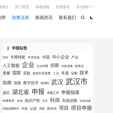

贤纳士
热门标签
读者园地
在线留言
关注我们
案例
政策法规
新闻资讯
联系我们


申报标签
中小企业
专精特新
中国
产业
专利
专项资金
企业
创新
人工智能
企业申报
制造业
创新发展
技术
国家
发展
奖励
年度
征集
奖励补贴政策
工业
武汉市
武汉
指南
数字经济
政策
新材料
申报
湖北省
申报指南
湖北
申报工作
科技
知识产权
科技创新
申报条件
申请
示范
科技成果
项目申报
项目
认定
补贴
郑州市
科技成果转化
资助