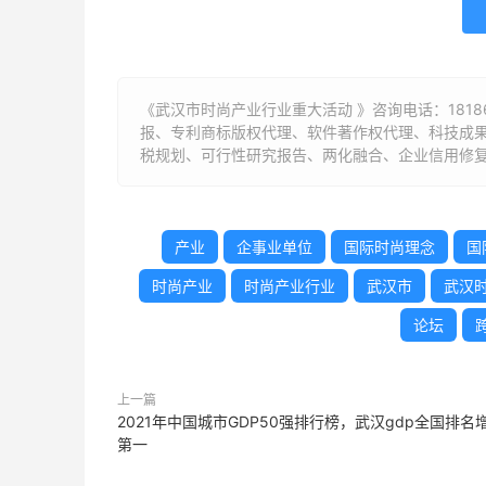
《武汉市时尚产业行业重大活动 》咨询电话：
1818
报、专利商标版权代理、软件著作权代理、科技成
税规划、可行性研究报告、两化融合、企业信用修复
产业
企事业单位
国际时尚理念
国
时尚产业
时尚产业行业
武汉市
武汉
论坛
上一篇
2021年中国城市GDP50强排行榜，武汉gdp全国排名
第一