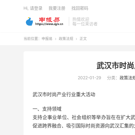
Hi, 请登录
我要注册
找回密码
热情欢迎
每一位来访者
当前位置：
申报易
政策法规
正文


武汉市时尚
2022-01-29
分类：
政策法
武汉市时尚产业行业重大活动
一、支持领域
支持企事业单位、社会组织等举办旨在在扩大
促进跨界融合、吸引国际时尚资源向武汉汇集的