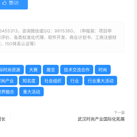
赞(
2
)

6455313
，咨询微信或QQ：9915360，（申报易：项目申
果评价、各类标准化代理、软件开发、商业计划书、工商注册财
、ISO体系认证等）
际时尚资源
大赛
展览
技术交流合作
时尚
时尚产业
知名度
社会组织
行业
行业重大活动
跨界融合
重大活动
下一篇
增长
武汉时尚产业国际化拓展