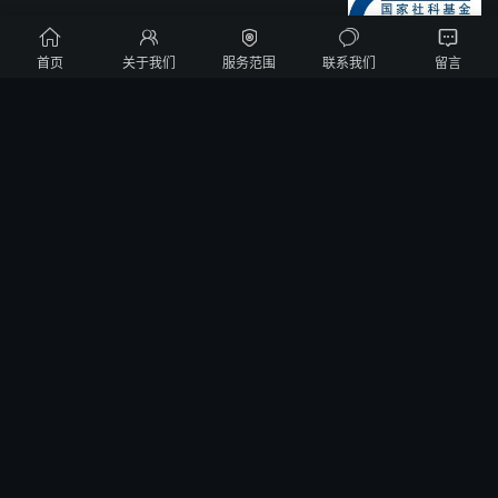





首页
关于我们
服务范围
联系我们
留言
政策法规
阅读(1663)
赞(
1
)


国家重点研发计划与国家重点支持的高新
技术领域详细目录
政策法规
阅读(2986)
赞(
1
)


国家重点研发计划“发育编程及其代谢调节”
重点专项2021年度定向项目申报指南
政策法规
阅读(1750)
赞(
1
)


科技部关于发布国家重点研发计划“氢能技
术”重点专项2021年度定向项目申报指南的
通知
政策法规
阅读(1660)
赞(
1
)

