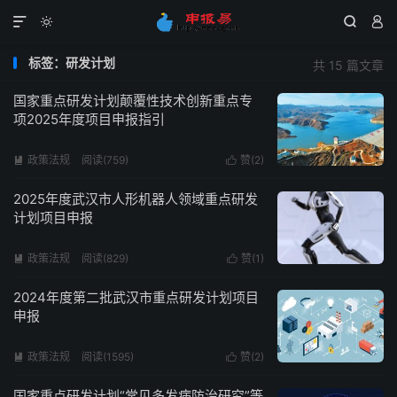




标签：研发计划
共 15 篇文章
国家重点研发计划颠覆性技术创新重点专
项2025年度项目申报指引
政策法规
阅读(759)
赞(
2
)


2025年度武汉市人形机器人领域重点研发
计划项目申报
政策法规
阅读(829)
赞(
1
)


2024年度第二批武汉市重点研发计划项目
申报
政策法规
阅读(1595)
赞(
2
)


国家重点研发计划“常见多发病防治研究”等