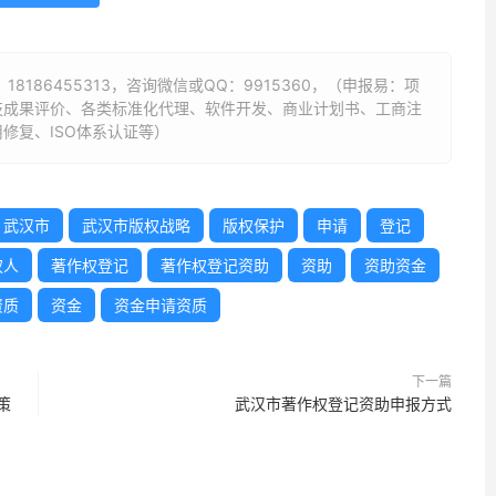
：
18186455313
，咨询微信或QQ：9915360，（申报易：项
技成果评价、各类标准化代理、软件开发、商业计划书、工商注
修复、ISO体系认证等）
武汉市
武汉市版权战略
版权保护
申请
登记
权人
著作权登记
著作权登记资助
资助
资助资金
资质
资金
资金申请资质
下一篇
策
武汉市著作权登记资助申报方式