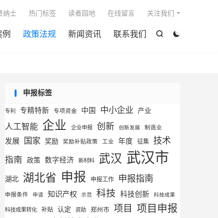

贤纳士
热门标签
读者园地
在线留言
关注我们
案例
政策法规
新闻资讯
联系我们


申报标签
中小企业
专精特新
中国
产业
专利
专项资金
企业
创新
人工智能
企业申报
制造业
创新发展
技术
国家
发展
奖励
年度
征集
奖励补贴政策
工业
武汉市
武汉
指南
数字经济
政策
新材料
申报
湖北省
申报指南
湖北
申报工作
科技
知识产权
科技创新
申报条件
申请
示范
科技成果
项目申报
项目
认定
补贴
郑州市
科技成果转化
资助